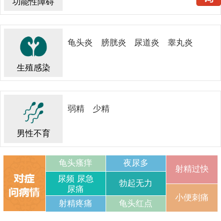
功能性障碍
龟头炎
膀胱炎
尿道炎
睾丸炎
生殖感染
弱精
少精
男性不育
龟头瘙痒
夜尿多
射精过快
尿频 尿急
勃起无力
尿痛
小便刺痛
射精疼痛
龟头红点