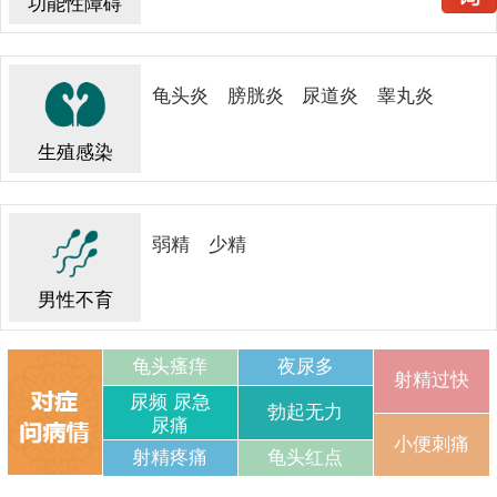
功能性障碍
龟头炎
膀胱炎
尿道炎
睾丸炎
生殖感染
弱精
少精
男性不育
龟头瘙痒
夜尿多
射精过快
尿频 尿急
勃起无力
尿痛
小便刺痛
射精疼痛
龟头红点