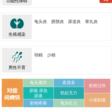
功能性障碍
龟头炎
膀胱炎
尿道炎
睾丸炎
生殖感染
弱精
少精
男性不育
龟头瘙痒
夜尿多
射精过快
尿频 尿急
勃起无力
尿痛
小便刺痛
射精疼痛
龟头红点