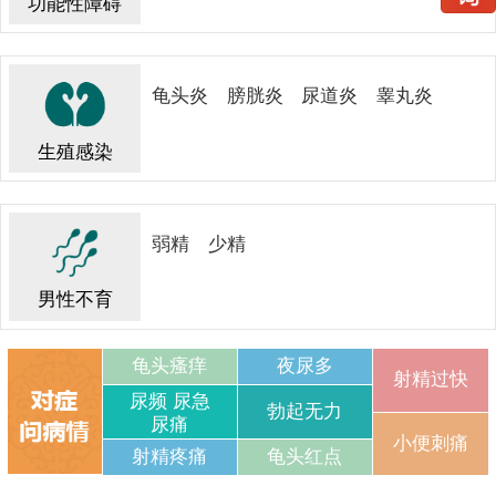
功能性障碍
龟头炎
膀胱炎
尿道炎
睾丸炎
生殖感染
弱精
少精
男性不育
龟头瘙痒
夜尿多
射精过快
尿频 尿急
勃起无力
尿痛
小便刺痛
射精疼痛
龟头红点