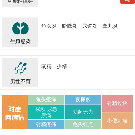
功能性障碍
龟头炎
膀胱炎
尿道炎
睾丸炎
生殖感染
弱精
少精
男性不育
龟头瘙痒
夜尿多
射精过快
尿频 尿急
勃起无力
尿痛
小便刺痛
射精疼痛
龟头红点